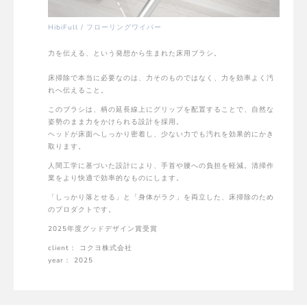
HibiFull / フローリングワイパー
力を伝える、という発想から生まれた床用ブラシ。
床掃除で本当に必要なのは、力そのものではなく、力を効率よく汚
れへ伝えること。
このブラシは、柄の延長線上にグリップを配置することで、自然な
姿勢のまま力をかけられる設計を採用。
ヘッドが床面へしっかり密着し、少ない力でも汚れを効果的にかき
取ります。
人間工学に基づいた設計により、手首や腰への負担を軽減。清掃作
業をより快適で効率的なものにします。
「しっかり落とせる」と「身体がラク」を両立した、床掃除のため
のプロダクトです。
2025年度グッドデザイン賞受賞
client： コクヨ株式会社
year： 2025