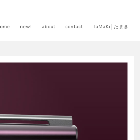
home
new!
about
contact
TaMaKi│たまき