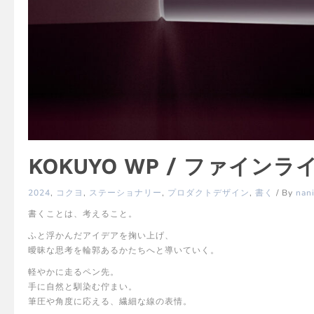
KOKUYO WP / ファイ
2024
,
コクヨ
,
ステーショナリー
,
プロダクトデザイン
,
書く
/ By
nan
書くことは、考えること。
ふと浮かんだアイデアを掬い上げ、
曖昧な思考を輪郭あるかたちへと導いていく。
軽やかに走るペン先。
手に自然と馴染む佇まい。
筆圧や角度に応える、繊細な線の表情。