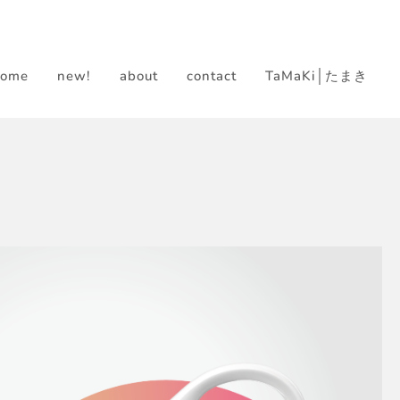
home
new!
about
contact
TaMaKi│たまき