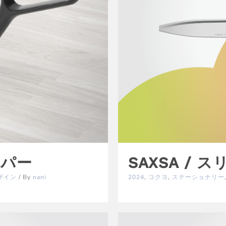
イパー
SAXSA / 
ザイン
/ By
nani
2024
,
コクヨ
,
ステーショナリー