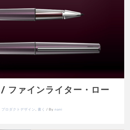
WP / ファインライター・ロー
,
プロダクトデザイン
,
書く
/ By
nani