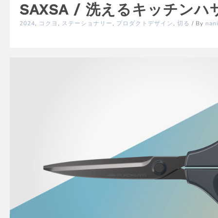
SAXSA / 洗えるキッチンハ
2024
,
コクヨ
,
ステーショナリー
,
プロダクトデザイン
,
切る
/ By
nan