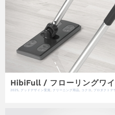
HibiFull / フローリングワ
2025
,
グッドデザイン受賞
,
クリーニング用品
,
コクヨ
,
プロダクトデ