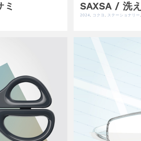
サミ
SAXSA /
i
2024
,
コクヨ
,
ステーショナリー