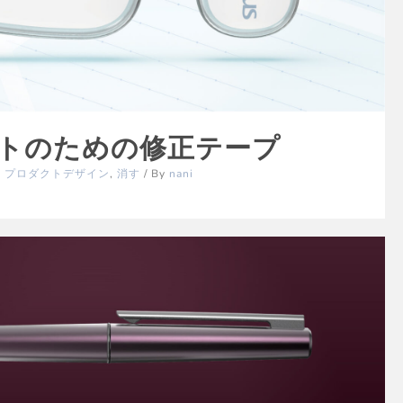
ノートのための修正テープ
,
プロダクトデザイン
,
消す
/ By
nani