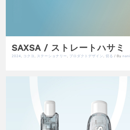
SAXSA / ストレートハサミ
2024
,
コクヨ
,
ステーショナリー
,
プロダクトデザイン
,
切る
/ By
nan