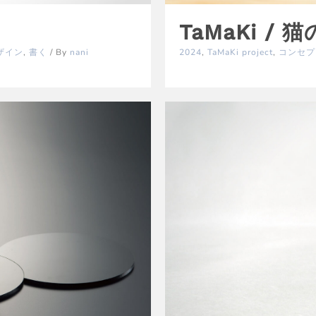
TaMaKi 
2024
,
TaMaKi project
,
コンセプ
ザイン
,
書く
/ By
nani