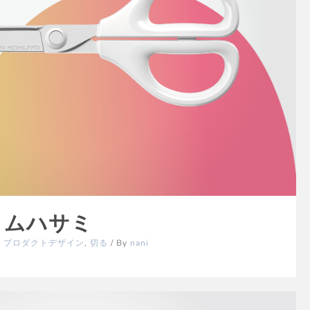
スリムハサミ
,
プロダクトデザイン
,
切る
/ By
nani