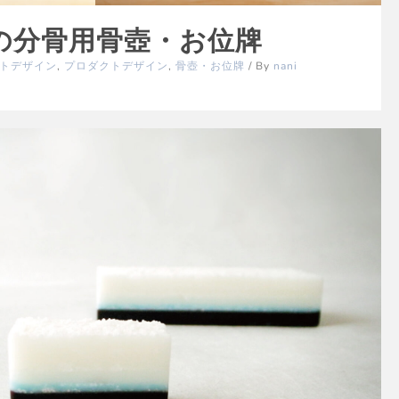
/ 猫の分骨用骨壺・お位牌
トデザイン
,
プロダクトデザイン
,
骨壺・お位牌
/ By
nani