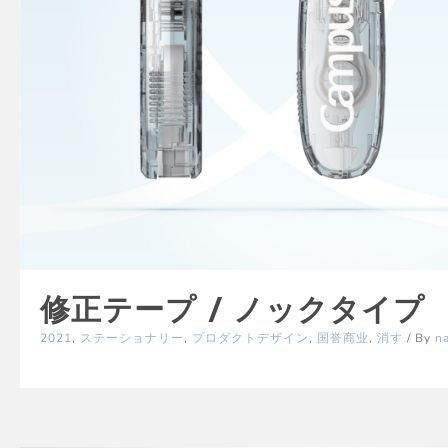
修正テープ / ノックタイプ
2021
,
ステーショナリー
,
プロダクトデザイン
,
国誉商业
,
消す
/ By
n