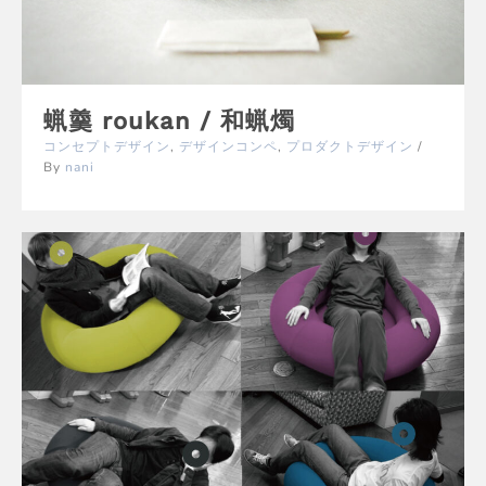
蝋羹 roukan / 和蝋燭
コンセプトデザイン
,
デザインコンペ
,
プロダクトデザイン
/
By
nani