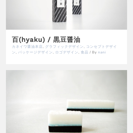
百(hyaku) / 黒豆醤油
カネイワ醤油本店
,
グラフィックデザイン
,
コンセプトデザイ
ン
,
パッケージデザイン
,
ロゴデザイン
,
食品
/ By
nani