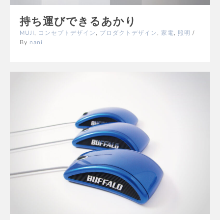
持ち運びできるあかり
MUJI
,
コンセプトデザイン
,
プロダクトデザイン
,
家電
,
照明
/
By
nani