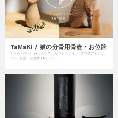
TaMaKi / 猫の分骨用骨壺・お位牌
2024
,
TaMaKi project
,
コンセプトデザイン
,
プロダクトデザ
イン
,
骨壺・お位牌
/ By
nani