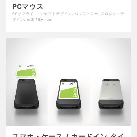
PCマウス
PCサプライ
,
コンセプトデザイン
,
バッファロー
,
プロダクトデ
ザイン
,
家電
/ By
nani
スマホ・ケース / カードイン タイ