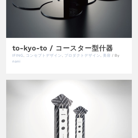
to-kyo-to / コースター型什器
IFING
,
コンセプトデザイン
,
プロダクトデザイン
,
美容
/ By
nani