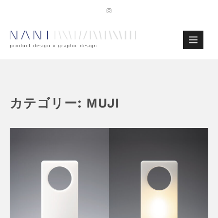
Skip
to
content
product design × graphic design
カテゴリー:
MUJI