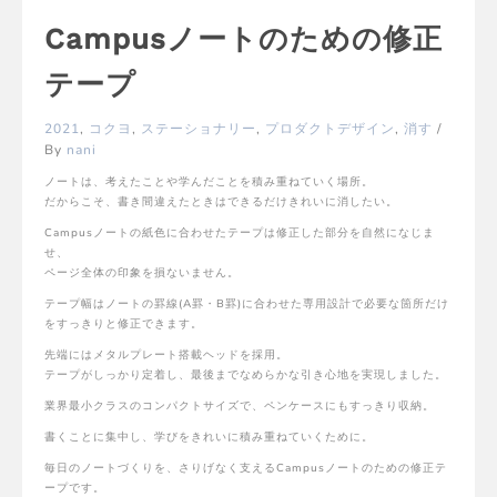
Campusノートのための修正
テープ
2021
,
コクヨ
,
ステーショナリー
,
プロダクトデザイン
,
消す
/
By
nani
ノートは、考えたことや学んだことを積み重ねていく場所。
だからこそ、書き間違えたときはできるだけきれいに消したい。
Campusノートの紙色に合わせたテープは修正した部分を自然になじま
せ、
ページ全体の印象を損ないません。
テープ幅はノートの罫線(A罫・B罫)に合わせた専用設計で必要な箇所だけ
をすっきりと修正できます。
先端にはメタルプレート搭載ヘッドを採用。
テープがしっかり定着し、最後までなめらかな引き心地を実現しました。
業界最小クラスのコンパクトサイズで、ペンケースにもすっきり収納。
書くことに集中し、学びをきれいに積み重ねていくために。
毎日のノートづくりを、さりげなく支えるCampusノートのための修正テ
ープです。