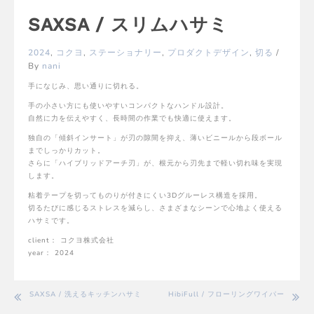
SAXSA / スリムハサミ
2024
,
コクヨ
,
ステーショナリー
,
プロダクトデザイン
,
切る
/
By
nani
手になじみ、思い通りに切れる。
手の小さい方にも使いやすいコンパクトなハンドル設計。
自然に力を伝えやすく、長時間の作業でも快適に使えます。
独自の「傾斜インサート」が刃の隙間を抑え、薄いビニールから段ボール
までしっかりカット。
さらに「ハイブリッドアーチ刃」が、根元から刃先まで軽い切れ味を実現
します。
粘着テープを切ってものりが付きにくい3Dグルーレス構造を採用。
切るたびに感じるストレスを減らし、さまざまなシーンで心地よく使える
ハサミです。
client： コクヨ株式会社
year： 2024
投
SAXSA / 洗えるキッチンハサミ
HibiFull / フローリングワイパー