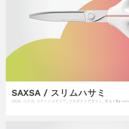
SAXSA / スリムハサミ
2024
,
コクヨ
,
ステーショナリー
,
プロダクトデザイン
,
切る
/ By
nan