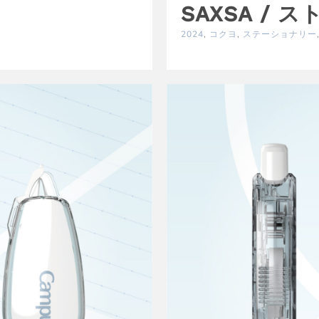
SAXSA /
i
2024
,
コクヨ
,
ステーショナリー