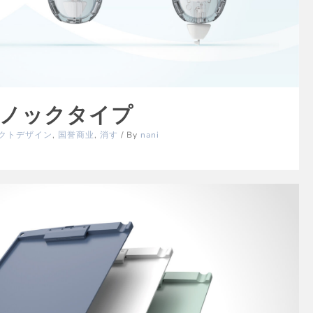
 ノックタイプ
クトデザイン
,
国誉商业
,
消す
/ By
nani