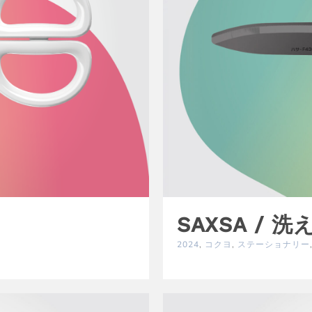
SAXSA /
2024
,
コクヨ
,
ステーショナリー
i