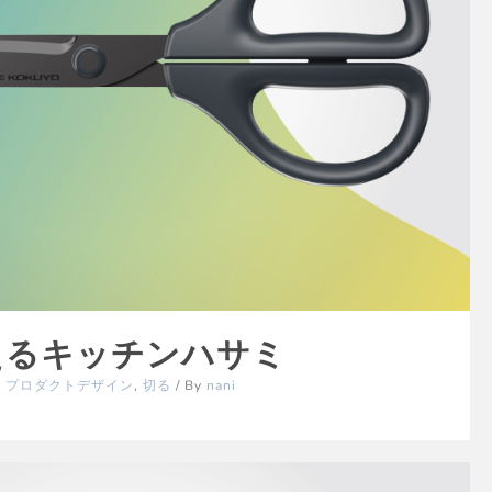
 洗えるキッチンハサミ
,
プロダクトデザイン
,
切る
/ By
nani