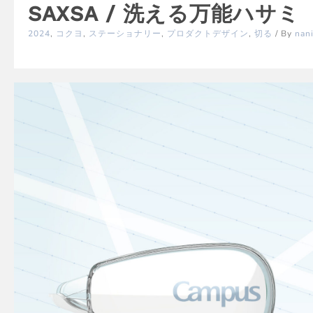
SAXSA / 洗える万能ハサミ
2024
,
コクヨ
,
ステーショナリー
,
プロダクトデザイン
,
切る
/ By
nan