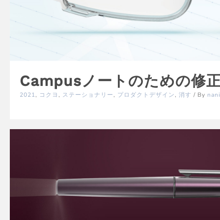
Campusノートのための修
2021
,
コクヨ
,
ステーショナリー
,
プロダクトデザイン
,
消す
/ By
nan