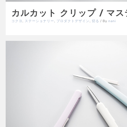
カルカット クリップ / マ
コクヨ
,
ステーショナリー
,
プロダクトデザイン
,
切る
/ By
nani