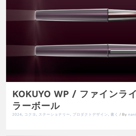
KOKUYO WP / ファイン
ラーボール
2024
,
コクヨ
,
ステーショナリー
,
プロダクトデザイン
,
書く
/ By
nan