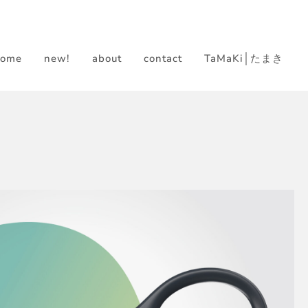
home
new!
about
contact
TaMaKi│たまき