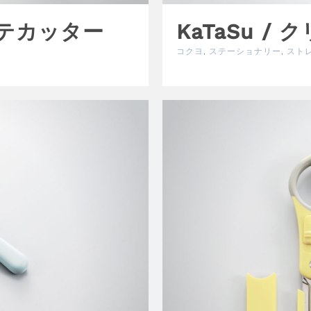
ステカッター
KaTaSu 
コクヨ
,
ステーショナリー
,
スト