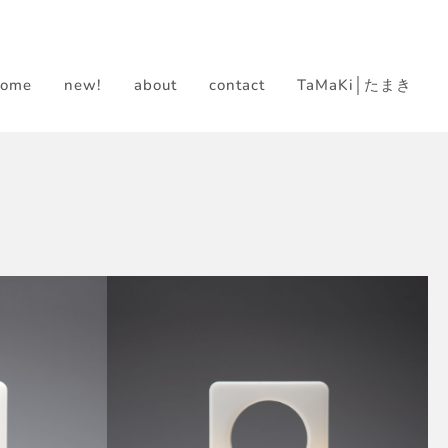
home
new!
about
contact
TaMaKi│たまき