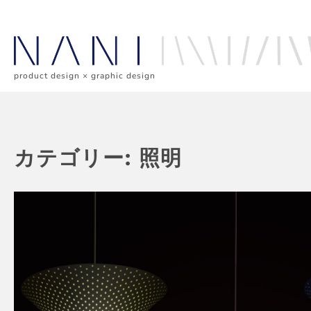
Skip
to
content
product design × graphic design
カテゴリー:
照明