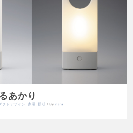
るあかり
ダクトデザイン
,
家電
,
照明
/ By
nani